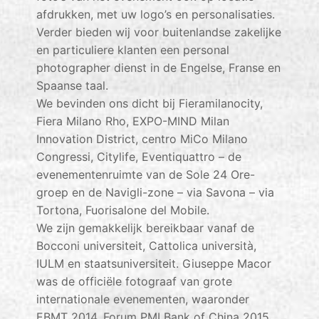
afdrukken, met uw logo’s en personalisaties.
Verder bieden wij voor buitenlandse zakelijke
en particuliere klanten een personal
photographer dienst in de Engelse, Franse en
Spaanse taal.
We bevinden ons dicht bij Fieramilanocity,
Fiera Milano Rho, EXPO-MIND Milan
Innovation District, centro MiCo Milano
Congressi, Citylife, Eventiquattro – de
evenementenruimte van de Sole 24 Ore-
groep en de Navigli-zone – via Savona – via
Tortona, Fuorisalone del Mobile.
We zijn gemakkelijk bereikbaar vanaf de
Bocconi universiteit, Cattolica università,
IULM en staatsuniversiteit. Giuseppe Macor
was de officiële fotograaf van grote
internationale evenementen, waaronder
EBMT 2014, Forum PMI Bank of China 2015,