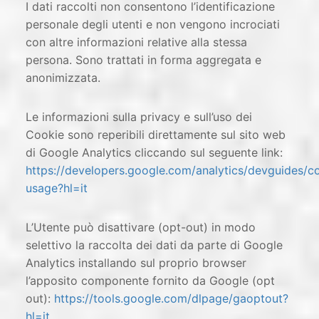
I dati raccolti non consentono l’identificazione
personale degli utenti e non vengono incrociati
con altre informazioni relative alla stessa
persona. Sono trattati in forma aggregata e
anonimizzata.
Le informazioni sulla privacy e sull’uso dei
Cookie sono reperibili direttamente sul sito web
di Google Analytics cliccando sul seguente link:
https://developers.google.com/analytics/devguides/col
usage?hl=it
L’Utente può disattivare (opt-out) in modo
selettivo la raccolta dei dati da parte di Google
Analytics installando sul proprio browser
l’apposito componente fornito da Google (opt
out):
https://tools.google.com/dlpage/gaoptout?
hl=it