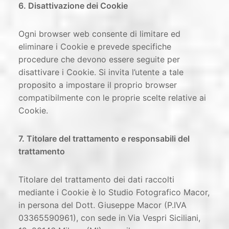
6. Disattivazione dei Cookie
Ogni browser web consente di limitare ed
eliminare i Cookie e prevede specifiche
procedure che devono essere seguite per
disattivare i Cookie. Si invita l’utente a tale
proposito a impostare il proprio browser
compatibilmente con le proprie scelte relative ai
Cookie.
7. Titolare del trattamento e responsabili del
trattamento
Titolare del trattamento dei dati raccolti
mediante i Cookie è lo Studio Fotografico Macor,
in persona del Dott. Giuseppe Macor (P.IVA
03365590961), con sede in Via Vespri Siciliani,