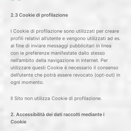
2.3 Cookie di profilazione
I Cookie di profilazione sono utilizzati per creare
profili relativi all’utente e vengono utilizzati ad es.
al fine di inviare messaggi pubblicitari in linea
con le preferenze manifestate dallo stesso
nell’ambito della navigazione in internet. Per
utilizzare questi Cookie è necessario il consenso
dell’utente che potrà essere revocato (opt-out) in
ogni momento.
Il Sito non utilizza Cookie di profilazione.
2. Accessibilità dei dati raccolti mediante i
Cookie