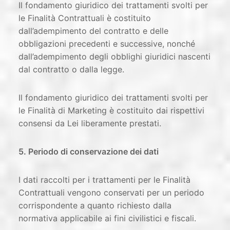
Il fondamento giuridico dei trattamenti svolti per
le Finalità Contrattuali è costituito
dall’adempimento del contratto e delle
obbligazioni precedenti e successive, nonché
dall’adempimento degli obblighi giuridici nascenti
dal contratto o dalla legge.
Il fondamento giuridico dei trattamenti svolti per
le Finalità di Marketing è costituito dai rispettivi
consensi da Lei liberamente prestati.
5. Periodo di conservazione dei dati
I dati raccolti per i trattamenti per le Finalità
Contrattuali vengono conservati per un periodo
corrispondente a quanto richiesto dalla
normativa applicabile ai fini civilistici e fiscali.