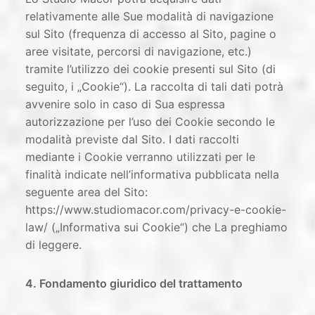
relativamente alle Sue modalità di navigazione
sul Sito (frequenza di accesso al Sito, pagine o
aree visitate, percorsi di navigazione, etc.)
tramite l’utilizzo dei cookie presenti sul Sito (di
seguito, i „Cookie“). La raccolta di tali dati potrà
avvenire solo in caso di Sua espressa
autorizzazione per l’uso dei Cookie secondo le
modalità previste dal Sito. I dati raccolti
mediante i Cookie verranno utilizzati per le
finalità indicate nell’informativa pubblicata nella
seguente area del Sito:
https://www.studiomacor.com/privacy-e-cookie-
law/ („Informativa sui Cookie“) che La preghiamo
di leggere.
4. Fondamento giuridico del trattamento