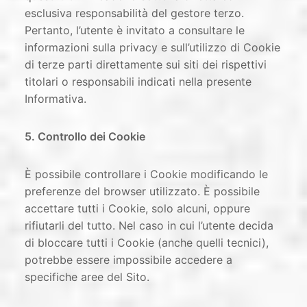
esclusiva responsabilità del gestore terzo.
Pertanto, l’utente è invitato a consultare le
informazioni sulla privacy e sull’utilizzo di Cookie
di terze parti direttamente sui siti dei rispettivi
titolari o responsabili indicati nella presente
Informativa.
5. Controllo dei Cookie
È possibile controllare i Cookie modificando le
preferenze del browser utilizzato. È possibile
accettare tutti i Cookie, solo alcuni, oppure
rifiutarli del tutto. Nel caso in cui l’utente decida
di bloccare tutti i Cookie (anche quelli tecnici),
potrebbe essere impossibile accedere a
specifiche aree del Sito.