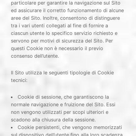
particolare per garantire la navigazione sul Sito
ed assicurare il corretto funzionamento di alcune
aree del Sito. Inoltre, consentono di distinguere
tra i vari utenti collegati al fine di fornire a
ciascun utente lo specifico servizio richiesto e
servono per motivi di sicurezza del Sito. Per
questi Cookie non è necessario il previo
consenso dell’utente.
Il Sito utilizza le seguenti tipologie di Cookie
tecnici:
Cookie di sessione, che garantiscono la
normale navigazione e fruizione del Sito. Essi
non vengono utilizzati per scopi ulteriori e
scadono alla chiusura della sessione.
Cookie persistenti, che vengono memorizzati
sul dispositivo dell’utente fino alla loro scadenza