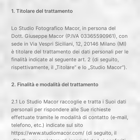
1. Titolare del trattamento
Lo Studio Fotografico Macor, in persona del
Dott. Giuseppe Macor (P.IVA 03365590961), con
sede in Via Vespri Siciliani, 12, 20146 Milano (MI)
è titolare del trattamento dei dati personali per le
finalità indicate al seguente art. 2 (di seguito,
rispettivamente, il „Titolare“ e lo „Studio Macor“).
2. Finalità e modalità del trattamento
2.1 Lo Studio Macor raccoglie e tratta i Suoi dati
personali per rispondere alle Sue richieste
effettuate tramite le modalità di contatto (e-mail,
telefono, etc.) indicate sul sito
https://www.studiomacor.com/ (di seguito, il