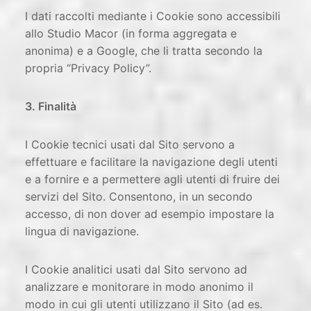
I dati raccolti mediante i Cookie sono accessibili
allo Studio Macor (in forma aggregata e
anonima) e a Google, che li tratta secondo la
propria “Privacy Policy”.
3. Finalità
I Cookie tecnici usati dal Sito servono a
effettuare e facilitare la navigazione degli utenti
e a fornire e a permettere agli utenti di fruire dei
servizi del Sito. Consentono, in un secondo
accesso, di non dover ad esempio impostare la
lingua di navigazione.
I Cookie analitici usati dal Sito servono ad
analizzare e monitorare in modo anonimo il
modo in cui gli utenti utilizzano il Sito (ad es.