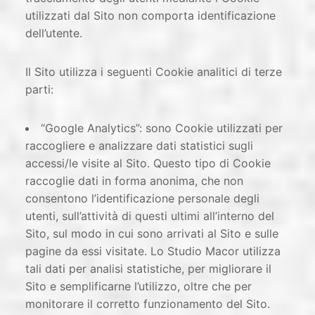
utilizzati dal Sito non comporta identificazione
dell’utente.
Il Sito utilizza i seguenti Cookie analitici di terze
parti:
“Google Analytics”: sono Cookie utilizzati per
raccogliere e analizzare dati statistici sugli
accessi/le visite al Sito. Questo tipo di Cookie
raccoglie dati in forma anonima, che non
consentono l’identificazione personale degli
utenti, sull’attività di questi ultimi all’interno del
Sito, sul modo in cui sono arrivati al Sito e sulle
pagine da essi visitate. Lo Studio Macor utilizza
tali dati per analisi statistiche, per migliorare il
Sito e semplificarne l’utilizzo, oltre che per
monitorare il corretto funzionamento del Sito.