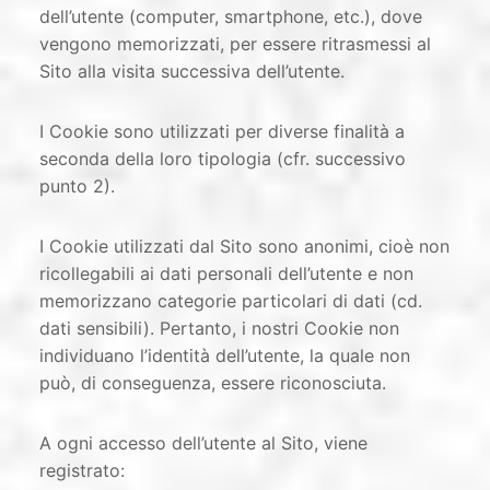
dell’utente (computer, smartphone, etc.), dove
vengono memorizzati, per essere ritrasmessi al
Sito alla visita successiva dell’utente.
I Cookie sono utilizzati per diverse finalità a
seconda della loro tipologia (cfr. successivo
punto 2).
I Cookie utilizzati dal Sito sono anonimi, cioè non
ricollegabili ai dati personali dell’utente e non
memorizzano categorie particolari di dati (cd.
dati sensibili). Pertanto, i nostri Cookie non
individuano l’identità dell’utente, la quale non
può, di conseguenza, essere riconosciuta.
A ogni accesso dell’utente al Sito, viene
registrato: