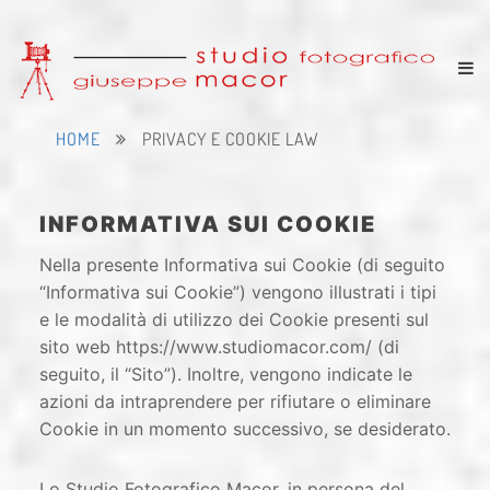
HOME
PRIVACY E COOKIE LAW
INFORMATIVA SUI COOKIE
Nella presente Informativa sui Cookie (di seguito
“Informativa sui Cookie”) vengono illustrati i tipi
e le modalità di utilizzo dei Cookie presenti sul
sito web https://www.studiomacor.com/ (di
seguito, il “Sito”). Inoltre, vengono indicate le
azioni da intraprendere per rifiutare o eliminare
Cookie in un momento successivo, se desiderato.
Lo Studio Fotografico Macor, in persona del