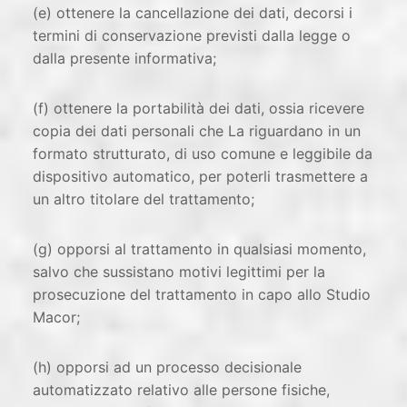
(e) ottenere la cancellazione dei dati, decorsi i
termini di conservazione previsti dalla legge o
dalla presente informativa;
(f) ottenere la portabilità dei dati, ossia ricevere
copia dei dati personali che La riguardano in un
formato strutturato, di uso comune e leggibile da
dispositivo automatico, per poterli trasmettere a
un altro titolare del trattamento;
(g) opporsi al trattamento in qualsiasi momento,
salvo che sussistano motivi legittimi per la
prosecuzione del trattamento in capo allo Studio
Macor;
(h) opporsi ad un processo decisionale
automatizzato relativo alle persone fisiche,